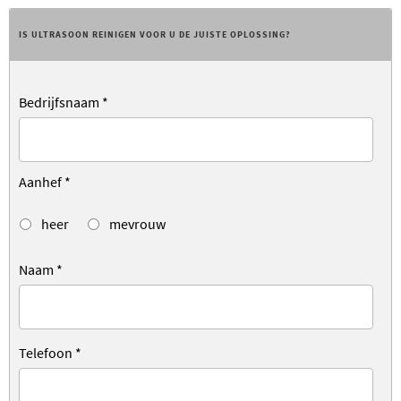
IS ULTRASOON REINIGEN VOOR U DE JUISTE OPLOSSING?
Bedrijfsnaam
*
Aanhef
*
heer
mevrouw
Naam
*
Telefoon
*