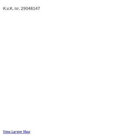
K.v.K. nr. 29048147
View Larger Map