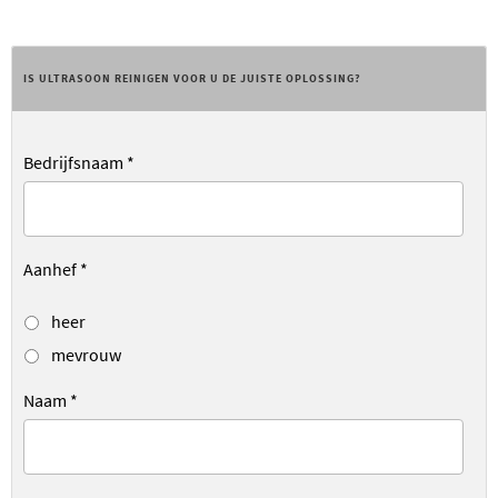
IS ULTRASOON REINIGEN VOOR U DE JUISTE OPLOSSING?
Bedrijfsnaam
*
Aanhef
*
heer
mevrouw
Naam
*