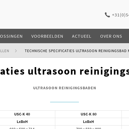
+31(0)5
LOSSINGEN
VOORBEELDEN
ACTUEEL
OVER ONS
LLEN
TECHNISCHE SPECIFICATIES ULTRASOON REINIGINGSBAD 
caties ultrasoon reiniging
ULTRASOON REINIGINGSBADEN
USC-K 40
USC-K 80
LxBxH
LxBxH