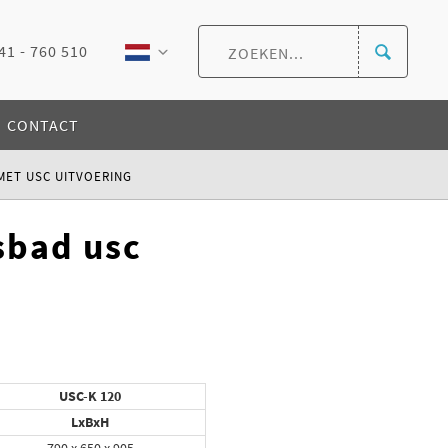
41 - 760 510
CONTACT
MET USC UITVOERING
sbad usc
USC-K 120
LxBxH