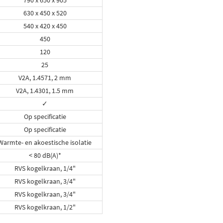
790 x 650 x 905
630 x 450 x 520
540 x 420 x 450
450
120
25
V2A, 1.4571, 2 mm
V2A, 1.4301, 1.5 mm
✓
Op specificatie
Op specificatie
Warmte- en akoestische isolatie
< 80 dB(A)*
RVS kogelkraan, 1/4"
RVS kogelkraan, 3/4"
RVS kogelkraan, 3/4"
RVS kogelkraan, 1/2"