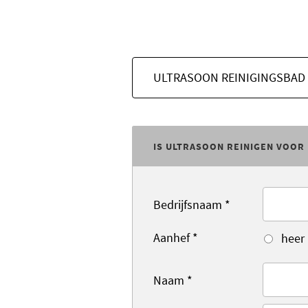
IS ULTRASOON REINIGEN VOOR 
Bedrijfsnaam
*
Aanhef
*
heer
Naam
*