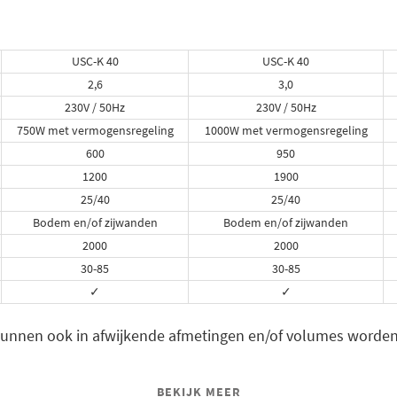
USC-K 40
USC-K 40
2,6
3,0
230V / 50Hz
230V / 50Hz
750W met vermogensregeling
1000W met vermogensregeling
600
950
1200
1900
25/40
25/40
Bodem en/of zijwanden
Bodem en/of zijwanden
2000
2000
30-85
30-85
✓
✓
kunnen ook in afwijkende afmetingen en/of volumes worden
BEKIJK MEER