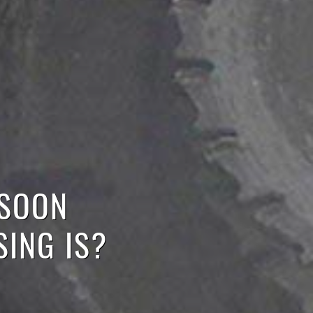
ASOON
SING IS?