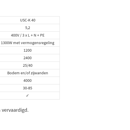
USC-K 40
5,2
400V / 3 x L + N + PE
1300W met vermogensregeling
1200
2400
25/40
Bodem en/of zijwanden
4000
30-85
✓
 vervaardigd.