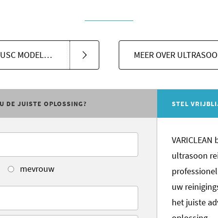
ULTRASOON REINIGINGSBAD USC MODELLEN
MEER OVER ULTRASOO
U DE JUISTE OPLOSSING?
STEL VRIJBL
VARICLEAN be
ultrasoon re
mevrouw
professionel
uw reinigin
het juiste a
oplossing.